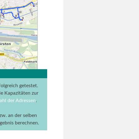
lgreich getestet.
e Kapazitäten zur
hl der Adressen
.
zw. an der selben
gebnis berechnen.