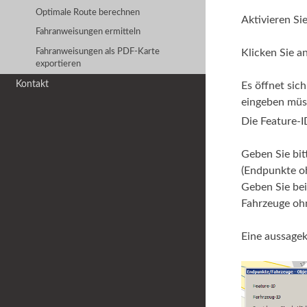
Optimale Route berechnen
Aktivieren S
Fahranweisungen ermitteln
Fahranweisungen als PDF-Karte
Klicken Sie an
exportieren
Kontakt
Es öffnet sic
eingeben müs
Die Feature-I
Geben Sie bit
(Endpunkte o
Geben Sie be
Fahrzeuge oh
Eine aussagek