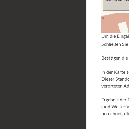
Um die Einga
Schließen Sie
Betätigen die
In der Karte 
Dieser Stando
verorteten A
Ergebnis der 
(und Weiterf
berechnet, d