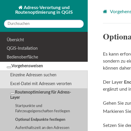
Adress-Verortung und
Vorgehen
Routenoptimierung in QGIS
Optiona
Übersicht
QGIS-Installation
Es kann erfor
Bedienoberfläche
sondern zu ei
Vorgehensweisen
können daher
Einzelne Adressen suchen
Der Layer
En
Excel-Datei mit Adressen verorten
ergänzt und i
Routenoptimierung für Adress-
Layer
Gehen Sie zur
Startpunkte und
Markieren Si
Fahrzeugeigenschaften festlegen
Optional Endpunkte festlegen
Setzen Sie de
Aufenthaltszeit an den Adressen